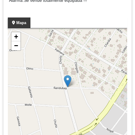
Alarma.Se vende totalmente equipada !!!
Mapa
+
−