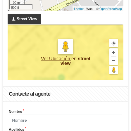
100 m
500 ft
Leaflet
| Wasi - ©
OpenStreetMap
Street View
Ver Ubicación
en
street
view
Contacte al agente
*
Nombre
*
Apellidos