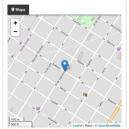
Mapa
+
−
100 m
500 ft
Leaflet
| Wasi - ©
OpenStreetMap