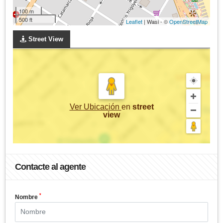
100 m
500 ft
Leaflet
| Wasi - ©
OpenStreetMap
Street View
Ver Ubicación
en
street
view
Contacte al agente
*
Nombre